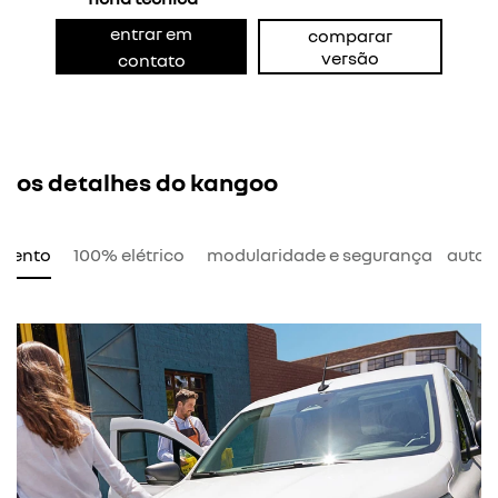
entrar em
comparar
versão
contato
os detalhes do kangoo
amento
100% elétrico
modularidade e segurança
auton