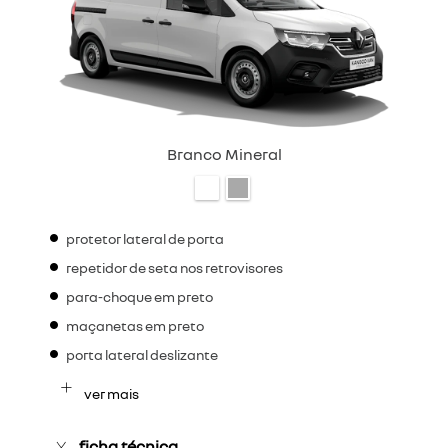
Branco Mineral
protetor lateral de porta
repetidor de seta nos retrovisores
para-choque em preto
maçanetas em preto
porta lateral deslizante
ver mais
ficha técnica