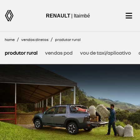
RENAULT
| Itaimbé
home
vendas diretas
produtor rural
produtor rural
vendas pcd
vou de taxi/aplicativo