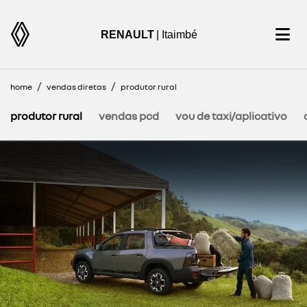
RENAULT
| Itaimbé
home
vendas diretas
produtor rural
produtor rural
vendas pcd
vou de taxi/aplicativo