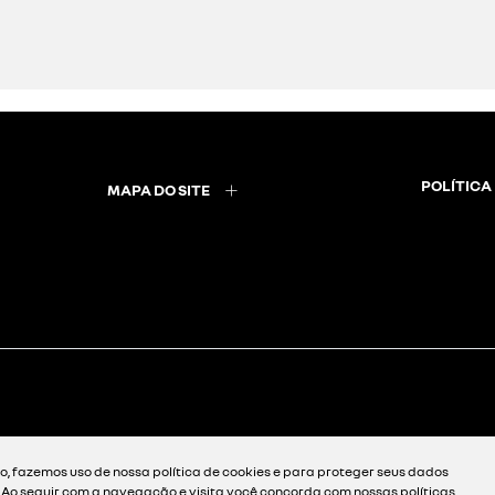
POLÍTICA
MAPA DO SITE
, fazemos uso de nossa política de cookies e para proteger seus dados
. Ao seguir com a navegação e visita você concorda com nossas políticas.