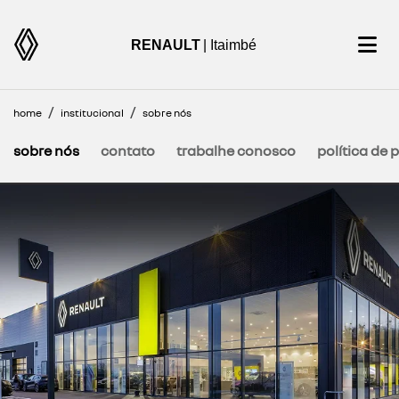
RENAULT
| Itaimbé
home
institucional
sobre nós
sobre nós
contato
trabalhe conosco
política de 