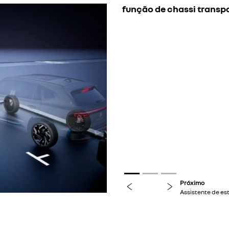
função de chassi transp
previous
next