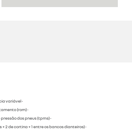
ia variável •
tamento (rom) •
 pressão dos pneus (tpms) •
is + 2 de cortina + 1 entre os bancos dianteiros) •