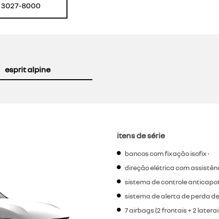
) 3027-8000
esprit alpine
itens de série
bancos com fixação isofix •
direção elétrica com assistênc
sistema de controle anticapo
sistema de alerta de perda de
7 airbags (2 frontais + 2 latera