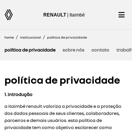
RENAULT
| Itaimbé
home
institucional
política de privacidade
política de privacidade
sobre nós
contato
trabal
política de privacidade
1. introdução
a itaimbé renault valoriza a privacidade e a proteção
dos dados pessoais de seus clientes, colaboradores,
parceiros e demais usuários. esta política de
privacidade tem como objetivo esclarecer como