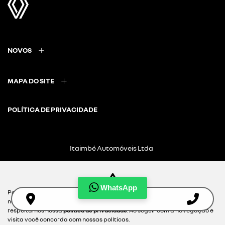
NOVOS
MAPA DO SITE
POLÍTICA DE PRIVACIDADE
Itaimbé Automóveis Ltda
CNPJ: 01.656.038/0002-60
WhatsApp
Para otimizar sua experiência durante a navegação, fazemos uso de
nossa política de cookies e para proteger seus dados pessoais
Desacelere. Seu bem maior é a vida.
respeitamos nossa
política de privacidade
. Ao seguir com a navegação e
visita você concorda com nossas políticas.