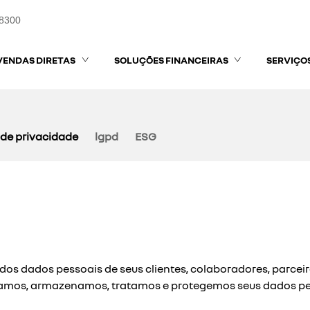
-8300
VENDAS DIRETAS
SOLUÇÕES FINANCEIRAS
SERVIÇO
a de privacidade
lgpd
ESG
 dos dados pessoais de seus clientes, colaboradores, parceir
izamos, armazenamos, tratamos e protegemos seus dados pe