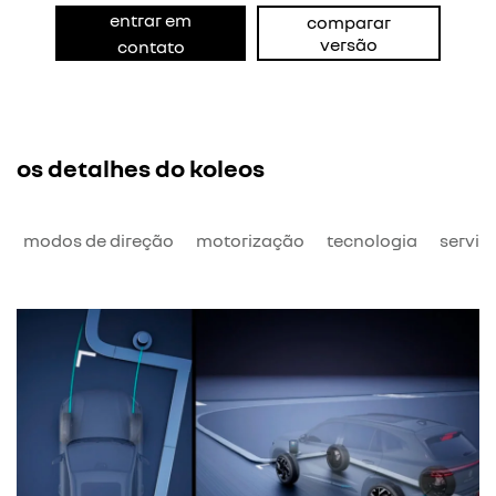
entrar em
comparar
versão
contato
os detalhes do koleos
o
modos de direção
motorização
tecnologia
serviç