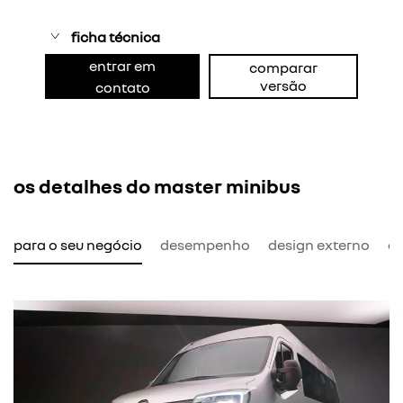
ficha técnica
entrar em
comparar
versão
contato
os detalhes do master minibus
l para o seu negócio
desempenho
design externo
de