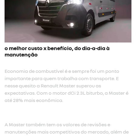
o melhor custo x benefício, do dia-a-dia à
manutenção
Economia de combustível é e sempre foi um ponto
importante para quem trabalha com transporte. E
nesse quesito a Renault Master superou as
expectativas. Com o motor dCi 2.3L biturbo, a Master é
até 28% mais econômica.​
A Master também tem os valores de revisões e
manutenções mais competitivos do mercado, além de