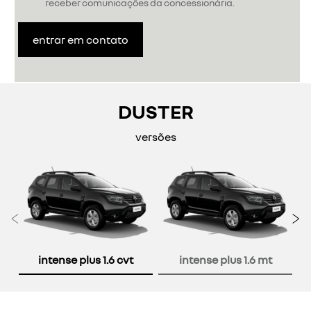
receber comunicações da concessionária.
entrar em contato
DUSTER
versões
Anterior
P
intense plus 1.6 cvt
intense plus 1.6 mt