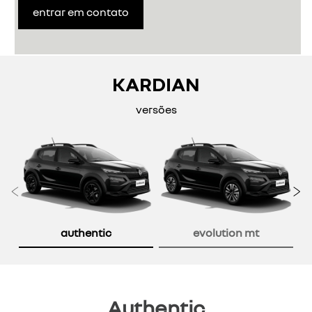
entrar em contato
KARDIAN
versões
Anterior
P
authentic
evolution mt
Authentic