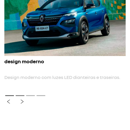
nova cor
ras.
Nova cor biton.
previous
next