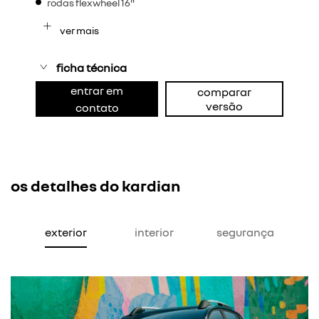
rodas flexwheel 16"
ver mais
ficha técnica
entrar em
comparar
versão
contato
os detalhes do kardian
exterior
interior
segurança