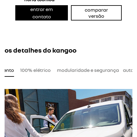
entrar em
comparar
versão
contato
os detalhes do kangoo
amento
100% elétrico
modularidade e segurança
auton