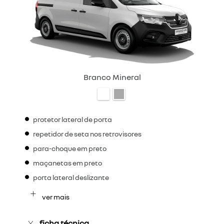
Branco Mineral
protetor lateral de porta
repetidor de seta nos retrovisores
para-choque em preto
maçanetas em preto
porta lateral deslizante
ver mais
ficha técnica