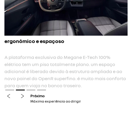
ergonômico e espaçoso
A plataforma exclusiva do Megane E-Tech 100%
elétrico tem um piso totalmente plano. um espaço
adicional é liberado devido à estrutura ampliada e ao
novo painel do OpenR superfino. é muito mais conforto
para quem viaja no banco traseiro.
previous
next
Próximo
Máxima experiência ao dirigir