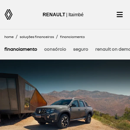
RENAULT
| Itaimbé
home
soluções financeiras
financiamento
financiamento
consórcio
seguro
renault on dem