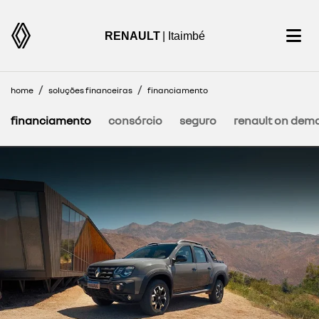
RENAULT
| Itaimbé
home
soluções financeiras
financiamento
financiamento
consórcio
seguro
renault on dem