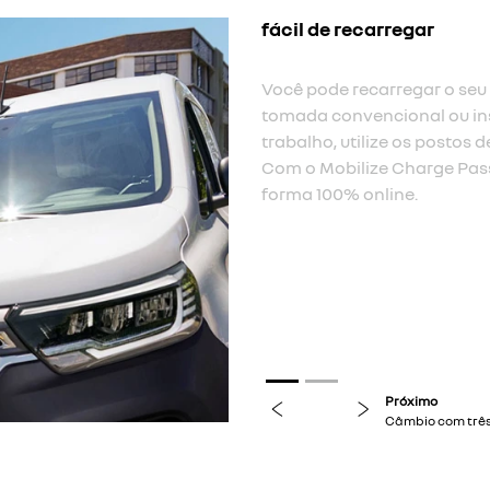
fácil de recarregar
Você pode recarregar o se
tomada convencional ou in
trabalho, utilize os postos 
Com o Mobilize Charge Pass,
forma 100% online.
previous
next