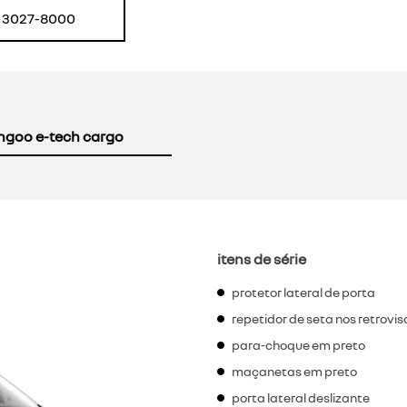
) 3027-8000
ngoo e-tech cargo
itens de série
protetor lateral de porta
repetidor de seta nos retrovis
para-choque em preto
maçanetas em preto
porta lateral deslizante