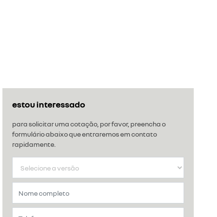
estou interessado
para solicitar uma cotação, por favor, preencha o
formulário abaixo que entraremos em contato
rapidamente.