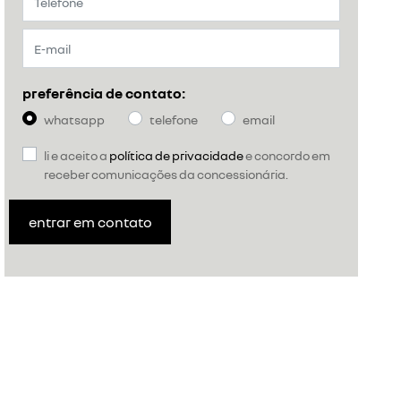
preferência de contato:
whatsapp
telefone
email
li e aceito a
política de privacidade
e concordo em
receber comunicações da concessionária.
entrar em contato