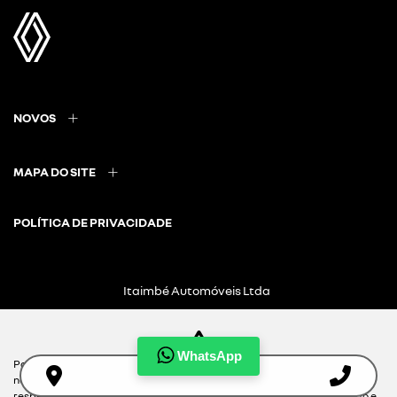
NOVOS
MAPA DO SITE
POLÍTICA DE PRIVACIDADE
Itaimbé Automóveis Ltda
CNPJ: 01.656.038/0004-22
WhatsApp
Para otimizar sua experiência durante a navegação, fazemos uso de
nossa política de cookies e para proteger seus dados pessoais
respeitamos nossa
política de privacidade
. Ao seguir com a navegação e