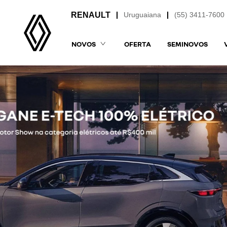
Uruguaiana
(55) 3411-7600
NOVOS
OFERTA
SEMINOVOS
templates.template-01.components.carousel.t