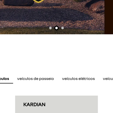
culos
veículos de passeio
veículos elétricos
veícu
KARDIAN