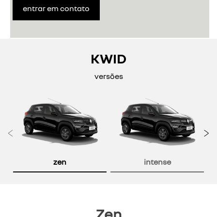
entrar em contato
KWID
versões
Anterior
P
zen
intense
Zen