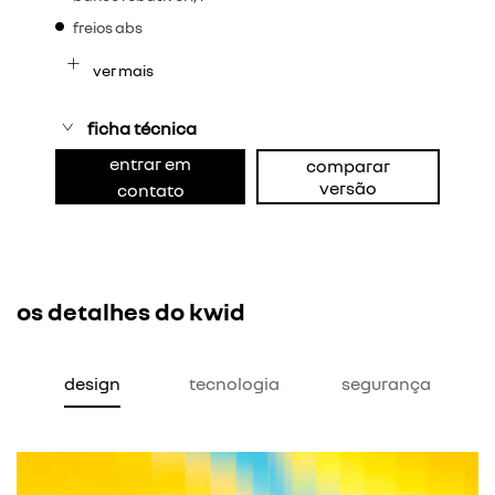
freios abs
ver mais
ficha técnica
entrar em
comparar
versão
contato
os detalhes do kwid
design
tecnologia
segurança