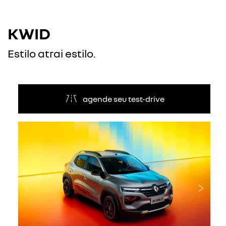
KWID
Estilo atrai estilo.
agende seu test-drive
Anterior
Próxi