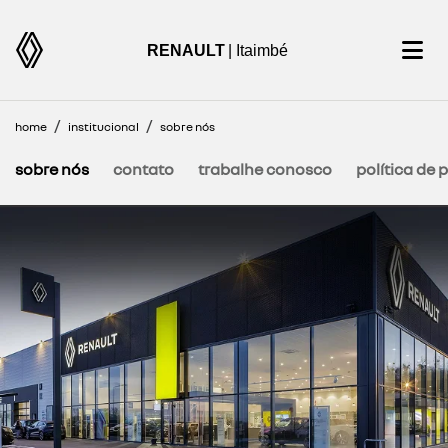
RENAULT
| Itaimbé
home
institucional
sobre nós
sobre nós
contato
trabalhe conosco
política de 