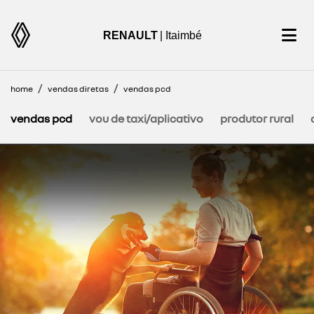
RENAULT
| Itaimbé
home
vendas diretas
vendas pcd
vendas pcd
vou de taxi/aplicativo
produtor rural