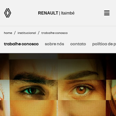
RENAULT
| Itaimbé
home
institucional
trabalhe conosco
trabalhe conosco
sobre nós
contato
política de 