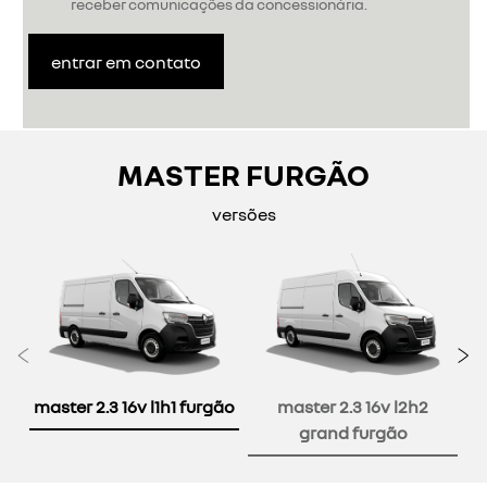
receber comunicações da concessionária.
entrar em contato
MASTER FURGÃO
versões
Anterior
P
master 2.3 16v l1h1 furgão
master 2.3 16v l2h2
grand furgão