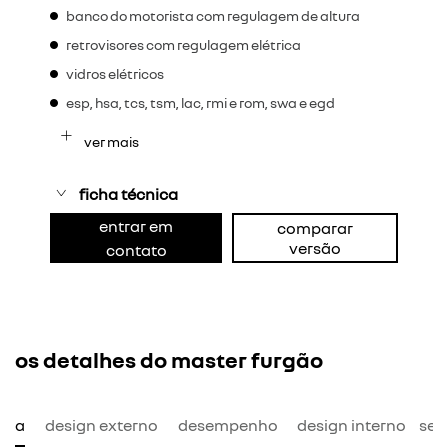
banco do motorista com regulagem de altura
retrovisores com regulagem elétrica
vidros elétricos
esp, hsa, tcs, tsm, lac, rmi e rom, swa e egd
ver mais
ficha técnica
entrar em
comparar
versão
contato
os detalhes do master furgão
mia
design externo
desempenho
design interno
seg