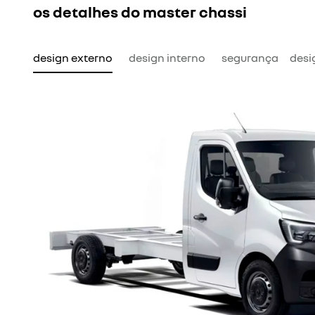
os detalhes do master chassi
design externo
design interno
segurança
desi
n
mar atenção primeiro. E que você vai esquecer por