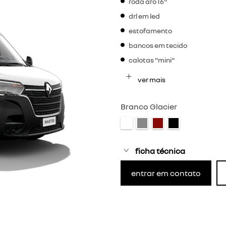
roda aro 16"
drl em led
estofamento
bancos em tecido
calotas "mini"
ver mais
Branco Glacier
ficha técnica
entrar em contato