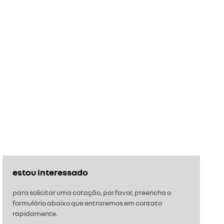
estou interessado
para solicitar uma cotação, por favor, preencha o
formulário abaixo que entraremos em contato
rapidamente.