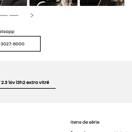
Próximo
atsapp
) 3027-8000
2.3 16v l3h2 extra vitré
itens de série