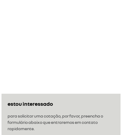
estou interessado
para solicitar uma cotação, por favor, preencha o
formulário abaixo que entraremos em contato
rapidamente.