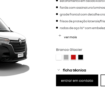
estofamento em tecido kairo 
faróis com assinatura lumino
grade frontal com detalhe c
frisos de proteção laterais/fr
rodas de aço 16" com embelez
ver mais
Branco Glacier
ficha técnica
entrar em contato