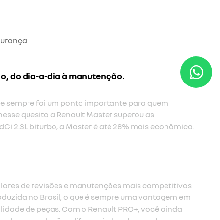
gurança
io, do dia-a-dia à manutenção.
 e sempre foi um ponto importante para quem
nesse quesito a Renault Master superou as
Ci 2.3L biturbo, a Master é até 28% mais econômica.​
lores de revisões e manutenções mais competitivos
oduzida no Brasil, o que é sempre uma vantagem em
ilidade de peças. Com o Renault PRO+, você ainda