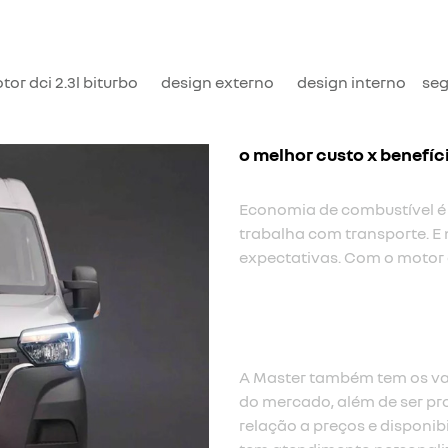
tor dci 2.3l biturbo
design externo
design interno
se
o melhor custo x benefíc
Economia de combustível é
trabalha com transporte. E 
expectativas. Com o motor d
A Master também tem os va
do mercado, além de ser pr
relação a preços e disponib