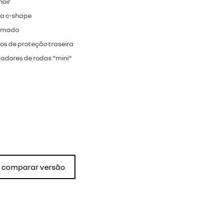
noir
sa c-shape
romado
isos de proteção traseira
adores de rodas "mini"
comparar versão