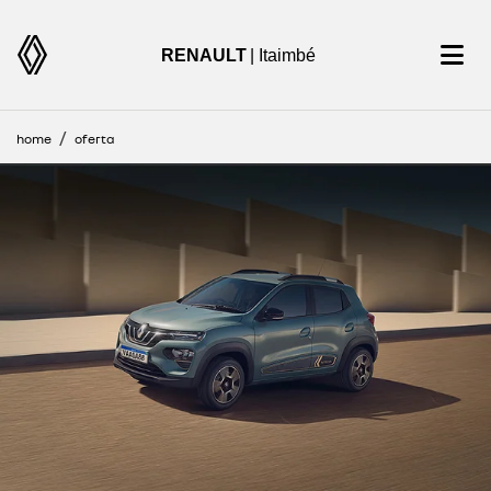
RENAULT
| Itaimbé
home
oferta