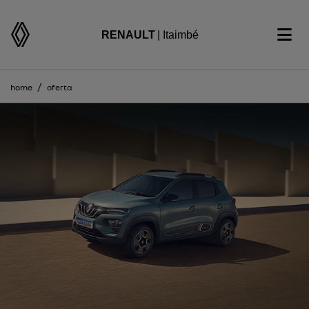
RENAULT
| Itaimbé
home
oferta