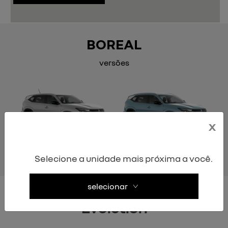
BOREAL
versões
x
Anterior
P
evolution
techno
Selecione a unidade mais próxima a você.
selecionar
Evolution