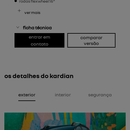
rodas flexwheel 16"
ver mais
ficha técnica
entrar em
comparar
versão
contato
os detalhes do kardian
exterior
interior
segurança