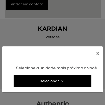
entrar em contato
KARDIAN
versões
x
Selecione a unidade mais próxima a você.
Anterior
P
authentic
evolution mt
selecionar
Authentic