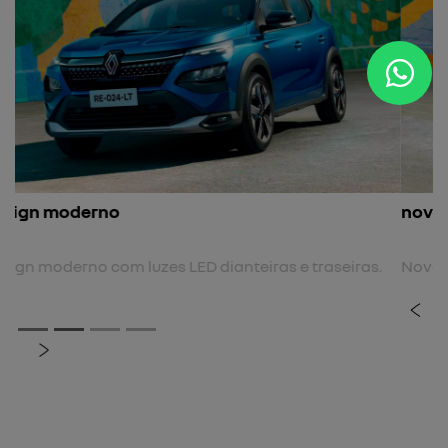
nova cor
Nova cor biton.
previous
next
Próximo
Rodas de liga leve 17"