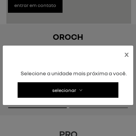
entrar em contato
OROCH
versões
x
Selecione a unidade mais próxima a você.
Anterior
P
selecionar
pro
intense
PRO