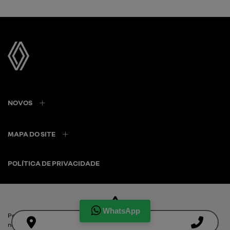
NOVOS
MAPA DO SITE
POLÍTICA DE PRIVACIDADE
Itaimbé Automóveis Ltda
WhatsApp
Para otimizar sua experiência durante a navegação, fazemos uso de
CNPJ: 01.656.038/0001-80
nossa política de cookies e para proteger seus dados pessoais