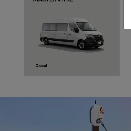
nossos modelos
todos os veí
KWID