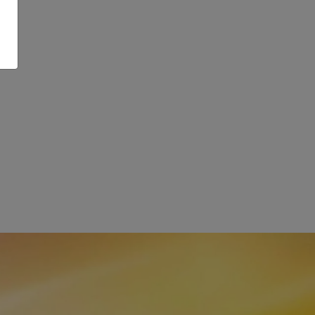
los utilitários
MEGANE