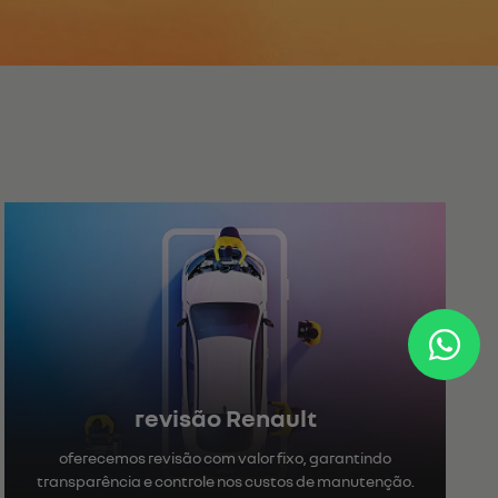
Flex
KANGOO
100% elétrico