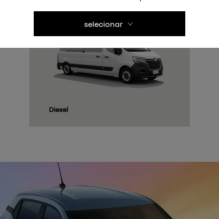
selecionar
culos
veículos de passeio
veículos elétricos
veícu
KARDIAN